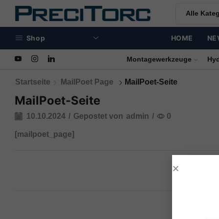
Shop
HOME
NE
Schraubtechnik
Montagewerkzeuge
Hy
Startseite
MailPoet Page
MailPoet-Seite
MailPoet-Seite
10.10.2024
/
Gepostet von
admin
/
0
[mailpoet_page]