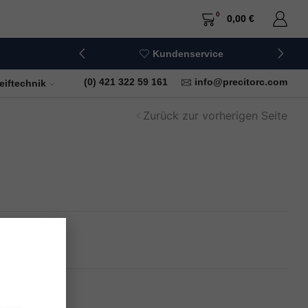
0
0,00
€
Kundenservice
+49 (0) 421 322 59 161
info@precitorc.com
eiftechnik
Zurück zur vorherigen Seite