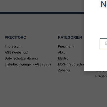
N
PRECITORC
KATEGORIEN
MARK
Impressum
Pneumatik
Apex
AGB (Webshop)
Akku
Cleco
Datenschutzerklärung
Elektro
Bosch I
Lieferbedingungen - AGB (B2B)
EC-Schraubtechnik
Ko-ken
Zubehör
Torsion
PreciTo