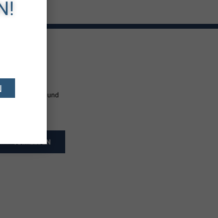
N!
N
neuen Produkten und
ANMELDEN