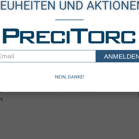
EUHEITEN UND AKTIONE
EN
NEWSLETTER
ANMELDE
Let's Save The World Together
Erhalten Sie regelmäßig Informationen zu 
Aktionen.
ndustriewerkzeuge
NEIN, DANKE!
X
rc