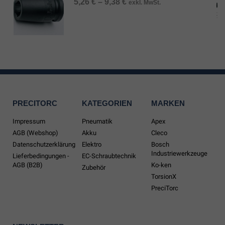
5,26
€
–
9,38
€
exkl. MwSt.
PRECITORC
KATEGORIEN
MARKEN
Impressum
Pneumatik
Apex
AGB (Webshop)
Akku
Cleco
Datenschutzerklärung
Elektro
Bosch
Industriewerkzeuge
Lieferbedingungen -
EC-Schraubtechnik
AGB (B2B)
Ko-ken
Zubehör
TorsionX
PreciTorc