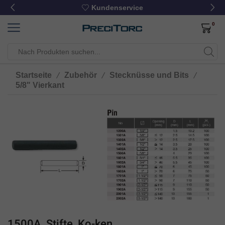
Kundenservice
0
/
/
/
Startseite
Zubehör
Stecknüsse und Bits
5/8" Vierkant
1500A, Stifte, Ko-ken