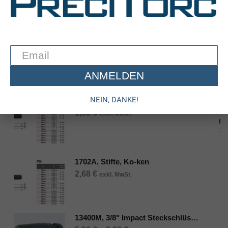
BESCHREIBUNG
ZUSÄTZLICHE INFORMATION
1500A, Stifte, Ko-ken
Let's Save The World Together
Verwandte Produkte
ANMELDEN
NEIN, DANKE!
1701A, Stifte, Ko-ken
1,33
€
exkl. MwSt.
1702A, Stifte, Ko-ken
2,68
€
exkl. MwSt.
13400M, 3/8" Impact Steckschlüssel, Ko-ken