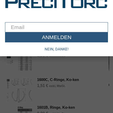
BESCHREIBUNG
ZUSÄTZLICHE INFORMATION
1500B, Ringe, Ko-ken
Let's Save The World Together
Verwandte Produkte
ANMELDEN
NEIN, DANKE!
1602A, Stifte, Ko-ken
0,63
€
exkl. MwSt.
1600C, C-Ringe, Ko-ken
1,51
€
exkl. MwSt.
1601B, Ringe, Ko-ken