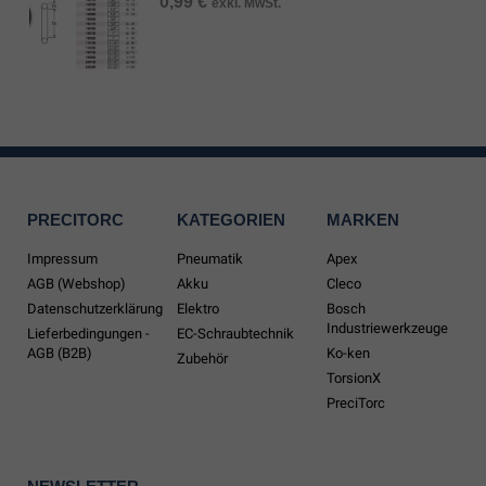
0,99
€
exkl. MwSt.
PRECITORC
KATEGORIEN
MARKEN
Impressum
Pneumatik
Apex
AGB (Webshop)
Akku
Cleco
Datenschutzerklärung
Elektro
Bosch
Industriewerkzeuge
Lieferbedingungen -
EC-Schraubtechnik
AGB (B2B)
Ko-ken
Zubehör
TorsionX
PreciTorc