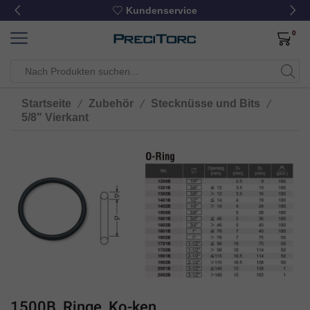
Kundenservice
0
/
/
/
Startseite
Zubehör
Stecknüsse und Bits
5/8" Vierkant
1500B, Ringe, Ko-ken