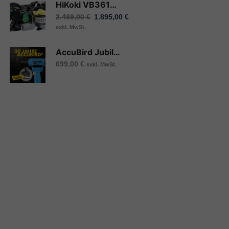
HiKoki VB3616DA (Basic) Akku Baustahl Schneid- und Biegegerät
2.489,00
€
1.895,00
€
exkl. MwSt.
AccuBird Jubiläumsaktion: mit 2,0 Ah sowie 4,0 Ah Akku und Ladegerät im Koffer
699,00
€
exkl. MwSt.