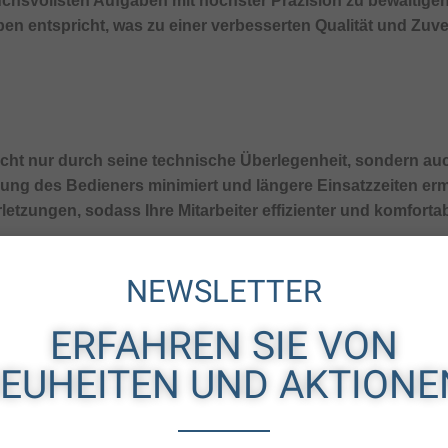
pruchsvollsten Aufgaben mit höchster Präzision zu bewälti
n entspricht, was zu einer verbesserten Qualität und Zuverl
ht nur durch seine technische Überlegenheit, sondern au
üdung des Bedieners minimiert und längere Einsatzzeiten er
tzungen, sodass Ihre Mitarbeiter effizienter und komforta
NEWSLETTER
le
ERFAHREN SIE VON
zw. NIO-Anzeige ausgestattet, die dem Werker sofort signalis
EUHEITEN UND AKTIONE
ung mit der Schraubersteuerung mPro200 oder mPro400 au