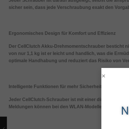
Jeder Schrauber ist darauf ausgelegt, selbst die ans
sicher sein, dass jede Verschraubung exakt den Vorgabe
Ergonomisches Design für Komfort und Effizienz
Der CellClutch Akku-Drehmomentschrauber besticht nic
von nur 1,1 kg ist er leicht und handlich, was die Erm
optimale Handhabung und reduziert das Risiko von Verle
Intelligente Funktionen für mehr Sicherheit und Kontrol
Jeder CellClutch-Schrauber ist mit einer direkten IO- b
N
Meldungen können bei den WLAN-Modellen in Verbind