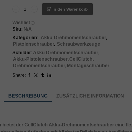
In den Warenkorb
Wishlist
Sku:
N/A
Kategorien:
Akku-Drehmomentschrauber
,
Pistolenschrauber
,
Schraubwerkzeuge
Schilder:
Akku Drehmomentschrauber
,
Akku-Pistolenschrauber
,
CellClutch
,
Drehmomentschrauber
,
Montageschrauber
Share:
BESCHREIBUNG
ZUSÄTZLICHE INFORMATION
 bietet der CellClutch Akku-Drehmomentschrauber eine fl