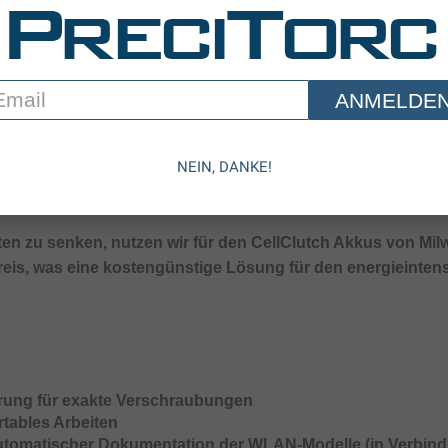
en wir jedes Modell des CellClutch auch mit einer WLAN-Funk
fekt in Ihre bestehenden Schraubprozesse eingebunden wer
ANMELDE
Let's Save The World Together
effizienter und zuverlässiger werden.
NEIN, DANKE!
sten zu senken, nutzen wir für den CellClutch Akkus von Mi
eis, was eine kostengünstige Lösung für den energieintensiv
ung für exakte Verschraubungen
rtables Arbeiten
automatischer Dokumentation der WLAN-Modelle (in Verbind