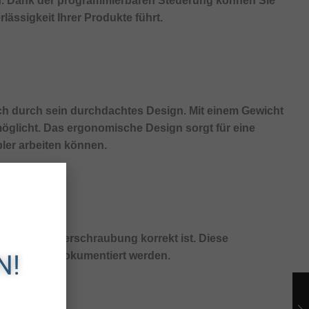
gen. Dank der programmierbaren Steuerung können Sie
ässigkeit Ihrer Produkte führt.
ch durch sein durchdachtes Design. Mit einem Gewicht
möglicht. Das ergonomische Design sorgt für eine
bler arbeiten können.
iert, ob die Verschraubung korrekt ist. Diese
N!
tomatisch dokumentiert werden.