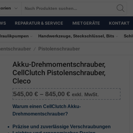
WS
REPARATUR & SERVICE
MIETGERÄTE
KONTAKT
Beratung // Service
Lieferung
draulikpumpen
Handwerkzeuge, Steckschlüssel, Bits
Schl
/
entschrauber
Pistolenschrauber
Akku-Drehmomentschrauber,
CellClutch Pistolenschrauber,
Cleco
545,00
€
–
845,00
€
exkl. MwSt.
Warum einen CellClutch Akku-
Drehmomentschrauber?
Präzise und zuverlässige Verschraubungen