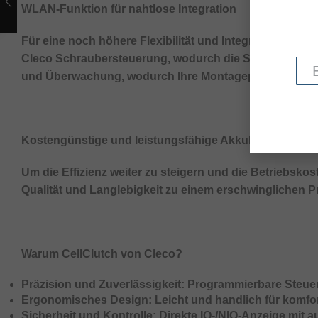
WLAN-Funktion für nahtlose Integration
Für eine noch höhere Flexibilität und Integration biet
Cleco Schraubersteuerung, wodurch die Schrauber per
und Überwachung, wodurch Ihre Montageprozesse noch 
Kostengünstige und leistungsfähige Akkulösung
Um die Effizienz weiter zu steigern und die Betriebsko
Qualität und Langlebigkeit zu einem erschwinglichen Pr
Warum CellClutch von Cleco?
Präzision und Zuverlässigkeit:
Programmierbare Steuer
Ergonomisches Design:
Leicht und handlich für komfo
Sicherheit und Kontrolle:
Direkte IO-/NIO-Anzeige mit 