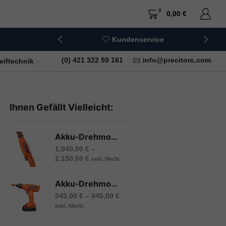
0
0,00
€
Kundenservice
+49 (0) 421 322 59 161
info@precitorc.com
eiftechnik
Ihnen Gefällt Vielleicht:
Akku-Drehmomentschrauber, CellClutch Winkelschrauber, Cleco
1.040,00
€
–
2.150,00
€
exkl. MwSt.
Akku-Drehmomentschrauber, CellClutch Pistolenschrauber, Cleco
545,00
€
–
845,00
€
exkl. MwSt.