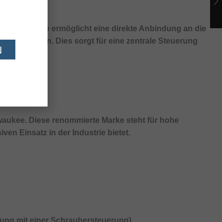
tion an. Diese ermöglicht eine direkte Anbindung an die
den können. Dies sorgt für eine zentrale Steuerung
N
lwaukee. Diese renommierte Marke steht für hohe
en Einsatz in der Industrie bietet.
ung mit einer Schraubersteuerung)