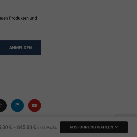
neuen Produkten und
ANMELDEN
5,00
€
–
845,00
€
AUSFÜHRUNG WÄHLEN
exkl. MwSt.