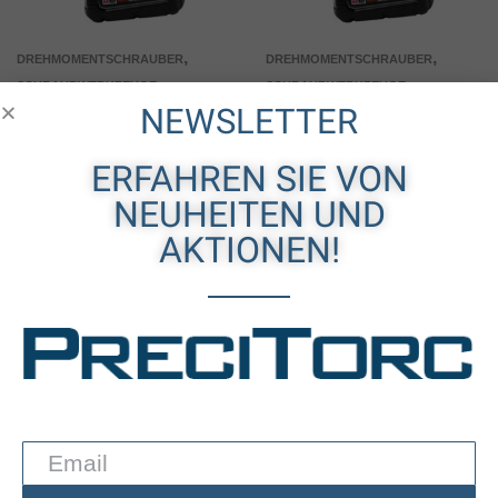
,
,
DREHMOMENTSCHRAUBER
DREHMOMENTSCHRAUBER
SCHRAUBWERKZEUGE
SCHRAUBWERKZEUGE
Drehmomentschrauber,
Drehmomentschrauber,
NEWSLETTER
CCBPW223, CellCore,
CCBPW22Q, CellCore,
Cleco
Cleco
ERFAHREN SIE VON
NEUHEITEN UND
WEITERLESEN
WEITERLESEN
AKTIONEN!
PRECITORC
KATEGORIEN
MARKEN
Let's Save The World Together
Impressum
Pneumatik
Apex
AGB (Webshop)
Akku
Cleco