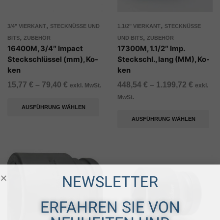
,
,
3/4" VIERKANT
STECKNÜSSE UND
1.1/2" VIERKANT
STECKNÜSSE
,
,
BITS
ZUBEHÖR
UND BITS
ZUBEHÖR
16400M, 3/4″ Impact
17300M, 1.1/2″ Imp.
Steckschlüssel (mm), Ko-
Steckschl., lang (MM), Ko-
ken
ken
15,77
€
–
79,40
€
448,54
€
–
1.199,72
€
exkl. MwSt.
exkl.
MwSt.
AUSFÜHRUNG WÄHLEN
AUSFÜHRUNG WÄHLEN
NEWSLETTER
ERFAHREN SIE VON