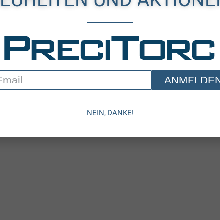
X
rc
ANMELDE
Let's Save The World Together
NEIN, DANKE!