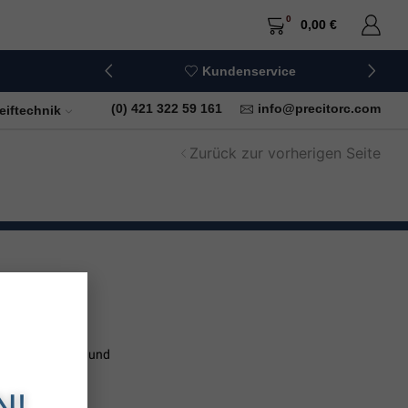
0
0,00
€
Kundenservice
+49 (0) 421 322 59 161
info@precitorc.com
eiftechnik
Zurück zur vorherigen Seite
neuen Produkten und
N!