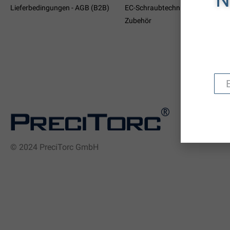
Lieferbedingungen - AGB (B2B)
EC-Schraubtechnik
Ko-ken
Zubehör
Torsion
PreciTo
© 2024 PreciTorc GmbH