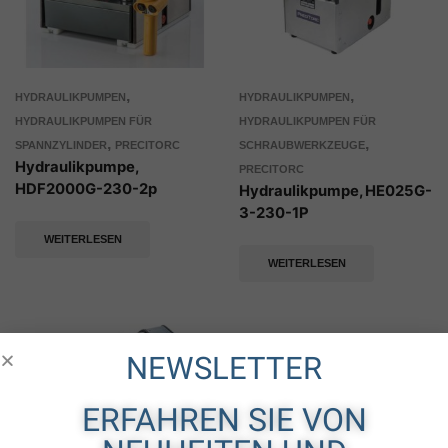
,
,
HYDRAULIKPUMPEN
HYDRAULIKPUMPEN
HYDRAULIKPUMPEN FÜR
HYDRAULIKPUMPEN FÜR
,
,
SPANNZYLINDER
PRECITORC
SCHRAUBWERKZEUGE
Hydraulikpumpe,
PRECITORC
HDF2000G-230-2p
Hydraulikpumpe, HE025G-
3-230-1P
WEITERLESEN
WEITERLESEN
NEWSLETTER
ERFAHREN SIE VON