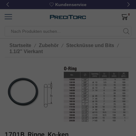
Kundenservice
0
/
/
/
Startseite
Zubehör
Stecknüsse und Bits
1.1/2" Vierkant
1701B, Ringe, Ko-ken