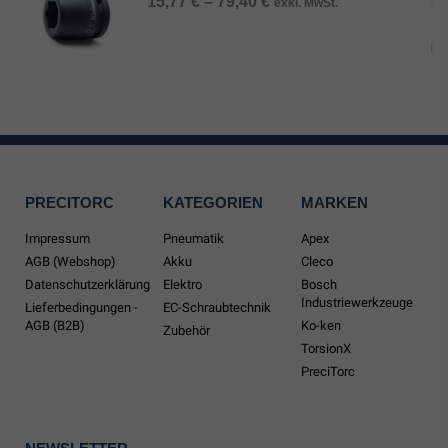
15,77
€
–
79,40
€
exkl. MwSt.
PRECITORC
KATEGORIEN
MARKEN
Impressum
Pneumatik
Apex
AGB (Webshop)
Akku
Cleco
Datenschutzerklärung
Elektro
Bosch
Industriewerkzeuge
Lieferbedingungen -
EC-Schraubtechnik
AGB (B2B)
Ko-ken
Zubehör
TorsionX
PreciTorc