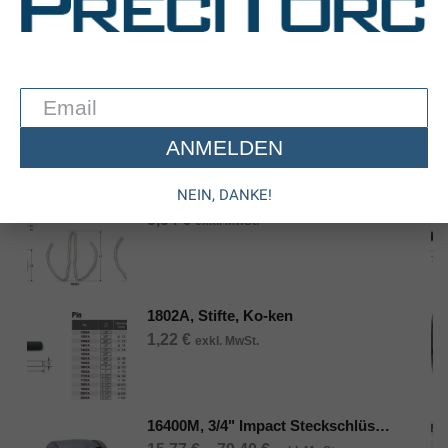
BESCHREIBUNG
ZUSÄTZLICHE INFORMATION
1701B, Ringe, Ko-ken
Let's Save The World Together
Verwandte Produkte
ANMELDEN
NEIN, DANKE!
1700C, C-Ringe, Ko-ken
5,54
€
exkl. MwSt.
1802A, Stifte, Ko-ken
1,22
€
exkl. MwSt.
16400M, 3/4" Impact Steckschlüssel (mm), Ko-ken